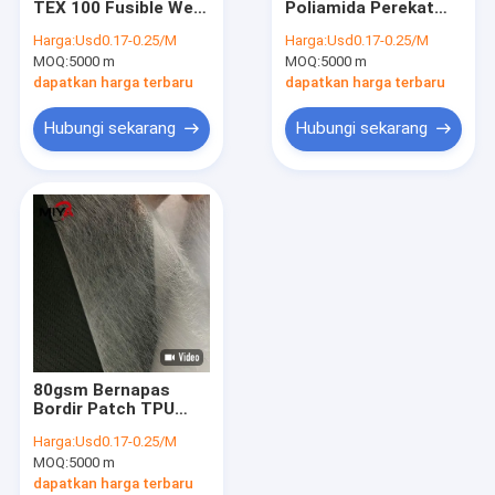
TEX 100 Fusible Web
Poliamida Perekat
PP Spunbond Non Woven Fabric
Adhesive
Meleleh Panas
Harga:
Usd0.17-0.25/M
Harga:
Usd0.17-0.25/M
MOQ:
Tricot Fusible Interlining
5000 m
MOQ:
5000 m
dapatkan harga terbaru
dapatkan harga terbaru
Rajutan Fusible Interlining
Hubungi sekarang
Hubungi sekarang
Web perekat Meleleh Panas
Bukan tenunan spunmelt
Kain Larut Air
Benang Benang Poli
Pengencang Snap Logam
80gsm Bernapas
Kain Dukungan Bordir
Bordir Patch TPU
Perekat Meleleh
Harga:
Usd0.17-0.25/M
Panas
MOQ:
5000 m
dapatkan harga terbaru