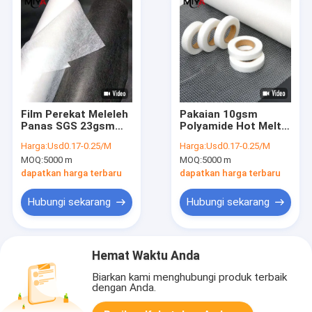
Film Perekat Meleleh
Pakaian 10gsm
Panas SGS 23gsm
Polyamide Hot Melt
Putih Untuk Kain
Adhesive Web
Harga:
Usd0.17-0.25/M
Harga:
Usd0.17-0.25/M
Tekstil
MOQ:
5000 m
MOQ:
5000 m
dapatkan harga terbaru
dapatkan harga terbaru
Hubungi sekarang
Hubungi sekarang
Hemat Waktu Anda
Biarkan kami menghubungi produk terbaik
dengan Anda.