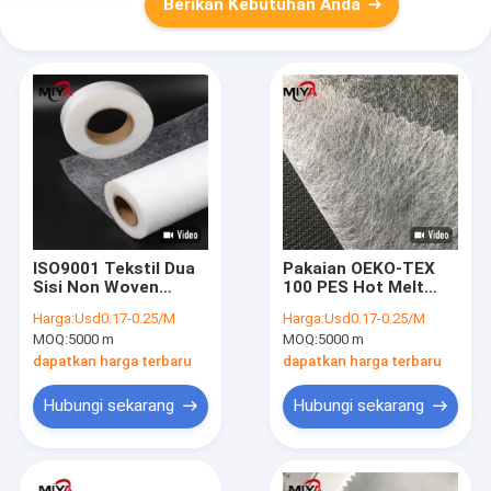
Berikan Kebutuhan Anda
ISO9001 Tekstil Dua
Pakaian OEKO-TEX
Sisi Non Woven
100 PES Hot Melt
Interlining
Adhesive Web
Harga:
Usd0.17-0.25/M
Harga:
Usd0.17-0.25/M
MOQ:
5000 m
MOQ:
5000 m
dapatkan harga terbaru
dapatkan harga terbaru
Hubungi sekarang
Hubungi sekarang