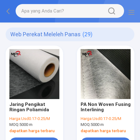
Web Perekat Meleleh Panas
(29)
Jaring Pengikat
PA Non Woven Fusing
Ringan Poliamida
Interlining
Harga:
Usd0.17-0.25/M
Harga:
Usd0.17-0.25/M
MOQ:
5000 m
MOQ:
5000 m
dapatkan harga terbaru
dapatkan harga terbaru