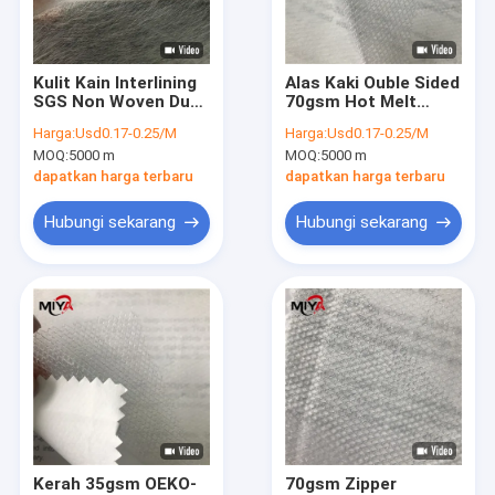
Tur Pabrik
Kontrol kualitas
Kulit Kain Interlining
Alas Kaki Ouble Sided
SGS Non Woven Dua
70gsm Hot Melt
Hubungi kami
Sisi
Adhesive Web
Harga:
Usd0.17-0.25/M
Harga:
Usd0.17-0.25/M
MOQ:
5000 m
MOQ:
5000 m
Berita
dapatkan harga terbaru
dapatkan harga terbaru
Hubungi sekarang
Hubungi sekarang
Sekering Interlining
Interlining Fusible
Interlining Non Woven
anyaman interlining
Interlining Kemeja
Kerah 35gsm OEKO-
70gsm Zipper