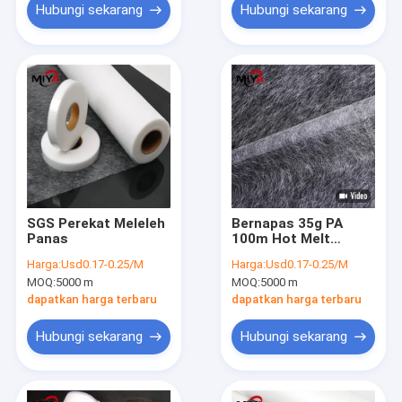
Hubungi sekarang
Hubungi sekarang
SGS Perekat Meleleh
Bernapas 35g PA
Panas
100m Hot Melt
Adhesive Web
Harga:
Usd0.17-0.25/M
Harga:
Usd0.17-0.25/M
MOQ:
5000 m
MOQ:
5000 m
dapatkan harga terbaru
dapatkan harga terbaru
Hubungi sekarang
Hubungi sekarang