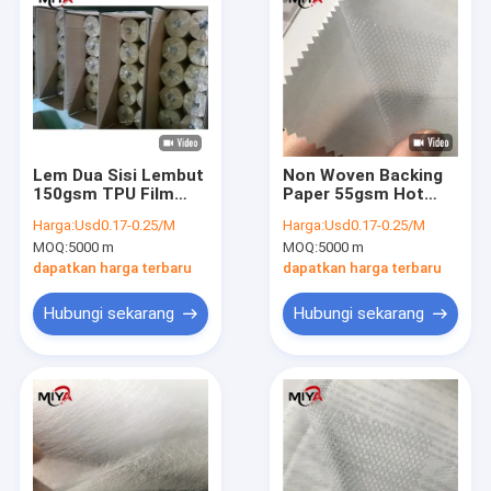
Lem Dua Sisi Lembut
Non Woven Backing
150gsm TPU Film
Paper 55gsm Hot
Perekat Meleleh
Melt Adhesive Web
Harga:
Usd0.17-0.25/M
Harga:
Usd0.17-0.25/M
Panas
MOQ:
5000 m
MOQ:
5000 m
dapatkan harga terbaru
dapatkan harga terbaru
Hubungi sekarang
Hubungi sekarang
Rumah
Produk
Tentang kami