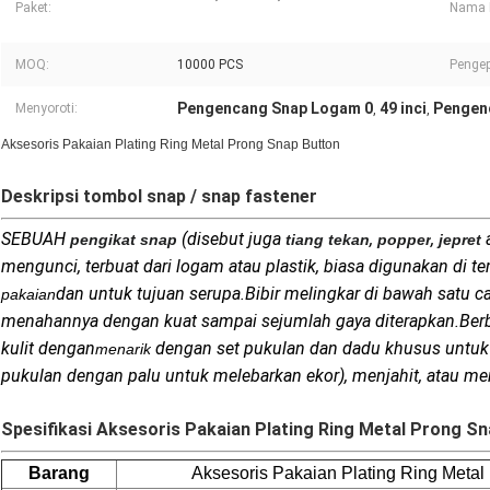
Paket:
Nama 
MOQ:
10000 PCS
Penge
Pengencang Snap Logam 0
49 inci
Pengen
Menyoroti:
,
,
Aksesoris Pakaian Plating Ring Metal Prong Snap Button
Deskripsi tombol snap / snap fastener
SEBUAH
(disebut juga
,
,
pengikat snap
tiang tekan
popper
jepret
mengunci, terbuat dari logam atau plastik, biasa digunakan di t
dan untuk tujuan serupa.Bibir melingkar di bawah satu c
pakaian
menahannya dengan kuat sampai sejumlah gaya diterapkan.Berba
kulit dengan
dengan set pukulan dan dadu khusus untuk 
menarik
pukulan dengan palu untuk melebarkan ekor), menjahit, atau m
Spesifikasi Aksesoris Pakaian Plating Ring Metal Prong S
Barang
Aksesoris Pakaian Plating Ring Metal