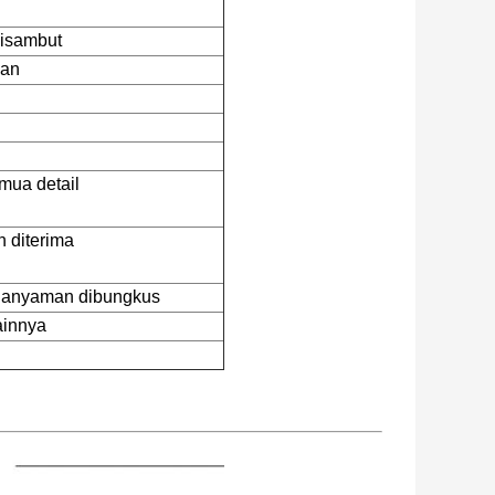
disambut
kan
emua detail
n diterima
s anyaman dibungkus
ainnya