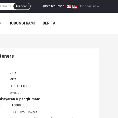
Quote request suatu
Mencari
|
Indonesian
S
HUBUNGI KAMI
BERITA
steners
Cina
MIYA
OEKO-TEX 100
MY0020
mbayaran & pengiriman:
:
10000 PCS
USD0.02-0.15/pcs