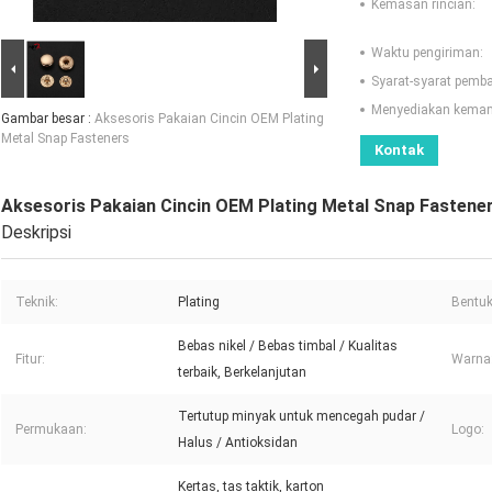
Kemasan rincian:
Waktu pengiriman:
Syarat-syarat pemb
Menyediakan kema
Gambar besar :
Aksesoris Pakaian Cincin OEM Plating
Metal Snap Fasteners
Kontak
Aksesoris Pakaian Cincin OEM Plating Metal Snap Fastene
Deskripsi
Teknik:
Plating
Bentuk
Bebas nikel / Bebas timbal / Kualitas
Fitur:
Warna
terbaik, Berkelanjutan
Tertutup minyak untuk mencegah pudar /
Permukaan:
Logo:
Halus / Antioksidan
Kertas, tas taktik, karton