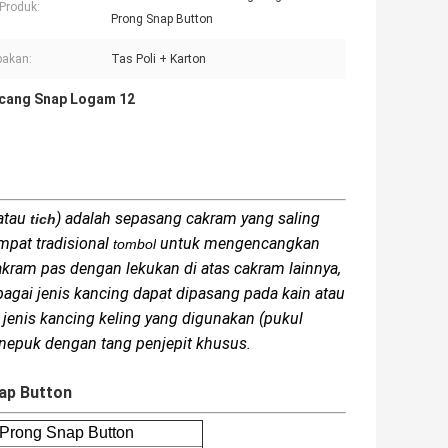
Produk:
Prong Snap Button
pakan:
Tas Poli + Karton
cang Snap Logam 12
atau
) adalah sepasang cakram yang saling
tich
empat tradisional
untuk mengencangkan
tombol
akram pas dengan lekukan di atas cakram lainnya,
gai jenis kancing dapat dipasang pada kain atau
jenis kancing keling yang digunakan (pukul
enepuk dengan tang penjepit khusus.
nap Button
 Prong Snap Button