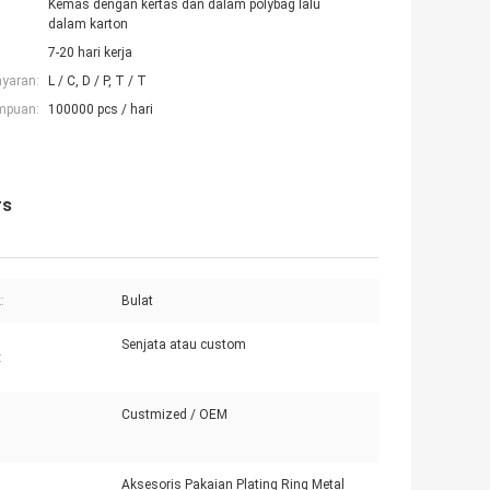
Kemas dengan kertas dan dalam polybag lalu
dalam karton
7-20 hari kerja
ayaran:
L / C, D / P, T / T
mpuan:
100000 pcs / hari
rs
:
Bulat
Senjata atau custom
:
Custmized / OEM
Aksesoris Pakaian Plating Ring Metal