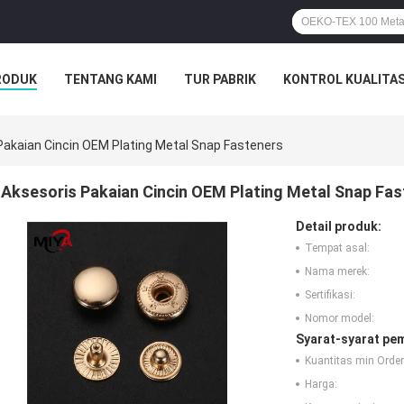
RODUK
TENTANG KAMI
TUR PABRIK
KONTROL KUALITA
Pakaian Cincin OEM Plating Metal Snap Fasteners
Aksesoris Pakaian Cincin OEM Plating Metal Snap Fa
Detail produk:
Tempat asal:
Nama merek:
Sertifikasi:
Nomor model:
Syarat-syarat pe
Kuantitas min Order
Harga: