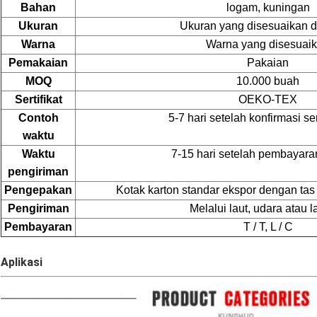
Bahan
logam, kuningan
Ukuran
Ukuran yang disesuaikan 
Warna
Warna yang disesuai
Pemakaian
Pakaian
MOQ
10.000 buah
Sertifikat
OEKO-TEX
Contoh
5-7 hari setelah konfirmasi s
waktu
Waktu
7-15 hari setelah pembayara
pengiriman
Pengepakan
Kotak karton standar ekspor dengan ta
Pengiriman
Melalui laut, udara atau l
Pembayaran
T / T, L / C
Aplikasi